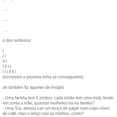
. . .
. . .
. . .
o dos simbolos:
I
I I
II I
I II I I
I I I II II I
(escrevam a proxima linha se conseguirem)
ah também fiz aqueles de Insight:
- Uma familia tem 5 irmãos, cada irmão tem uma irmã, tendo
em conta a mãe, quantas mulheres ha na familia?
- Uma Sra. deixou cair um lenço de papel num copo cheio
de café, mas o lenço nao se molhou, como?