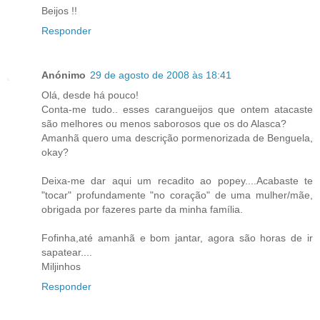
Beijos !!
Responder
Anónimo
29 de agosto de 2008 às 18:41
Olá, desde há pouco!
Conta-me tudo.. esses carangueijos que ontem atacaste
são melhores ou menos saborosos que os do Alasca?
Amanhã quero uma descrição pormenorizada de Benguela,
okay?
Deixa-me dar aqui um recadito ao popey....Acabaste te
"tocar" profundamente "no coração" de uma mulher/mãe,
obrigada por fazeres parte da minha família.
Fofinha,até amanhã e bom jantar, agora são horas de ir
sapatear....
Miljinhos
Responder