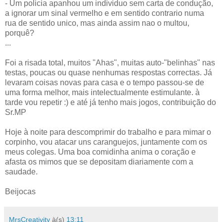
- Um policia apanhou um individuo sem carta de condução,
a ignorar um sinal vermelho e em sentido contrario numa
rua de sentido unico, mas ainda assim nao o multou,
porquê?
...
Foi a risada total, muitos "Ahas", muitas auto-"belinhas" nas
testas, poucas ou quase nenhumas respostas correctas. Já
levaram coisas novas para casa e o tempo passou-se de
uma forma melhor, mais intelectualmente estimulante. à
tarde vou repetir :) e até já tenho mais jogos, contribuição do
Sr.MP
Hoje à noite para descomprimir do trabalho e para mimar o
corpinho, vou atacar uns caranguejos, juntamente com os
meus colegas. Uma boa comidinha anima o coração e
afasta os mimos que se depositam diariamente com a
saudade.
Beijocas
MrsCreativity
à(s)
13:11