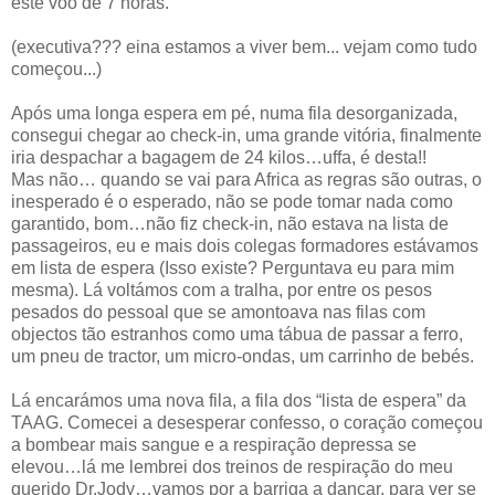
este voo de 7 horas.
(executiva??? eina estamos a viver bem... vejam como tudo
começou...)
Após uma longa espera em pé, numa fila desorganizada,
consegui chegar ao check-in, uma grande vitória, finalmente
iria despachar a bagagem de 24 kilos…uffa, é desta!!
Mas não… quando se vai para Africa as regras são outras, o
inesperado é o esperado, não se pode tomar nada como
garantido, bom…não fiz check-in, não estava na lista de
passageiros, eu e mais dois colegas formadores estávamos
em lista de espera (Isso existe? Perguntava eu para mim
mesma). Lá voltámos com a tralha, por entre os pesos
pesados do pessoal que se amontoava nas filas com
objectos tão estranhos como uma tábua de passar a ferro,
um pneu de tractor, um micro-ondas, um carrinho de bebés.
Lá encarámos uma nova fila, a fila dos “lista de espera” da
TAAG. Comecei a desesperar confesso, o coração começou
a bombear mais sangue e a respiração depressa se
elevou…lá me lembrei dos treinos de respiração do meu
querido Dr.Jody…vamos por a barriga a dançar, para ver se