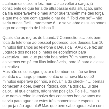
acalmamos e assim foi…num ápice voltei à carga, já
consciente de que teria de ultrapassar esta situação, junto
da fila esperava-me o meu amor que também me deu força
e que me olhou com aquele olhar de: “I Told you so” – não
seria nunca fácil…raramente é…a selva abre as suas portas
logo no aeroporto de Lisboa 
Quais são as regras de Luanda? Connections…pois bem
toca de telefonar ao pessoal poderoso, aos deuses. Em 10
minutos tínhamos ao telefone o Deus da TAAG que fez um
upgrade dos nossos bilhetes de económica para
executiva…uau que prenda boa pelos 70 minutos que
estivemos em pé em filas infindáveis, ‘bora lá para a classe
executiva.
Mas não se consegue gozar o bombom se não se tiver
sentido o amargo primeiro, então uma nova fila de 50
minutos esperava por nós, a nova fila do check-in… pernas
começam a doer, joelhos rígidos, coluna dorida…ui que
calor…ai que chatice, não tenho posição. Pois é…mas é
que nem o treino intensivo dos concertos bonjovianos me
serviu para aguentar estes três momentos de espera…o
corpo já não aguenta!! Mas que bem sabe agora estar com