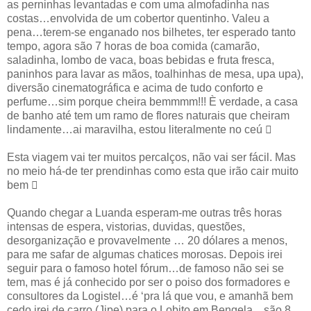
as perninhas levantadas e com uma almofadinha nas
costas…envolvida de um cobertor quentinho. Valeu a
pena…terem-se enganado nos bilhetes, ter esperado tanto
tempo, agora são 7 horas de boa comida (camarão,
saladinha, lombo de vaca, boas bebidas e fruta fresca,
paninhos para lavar as mãos, toalhinhas de mesa, upa upa),
diversão cinematográfica e acima de tudo conforto e
perfume…sim porque cheira bemmmm!!! È verdade, a casa
de banho até tem um ramo de flores naturais que cheiram
lindamente…ai maravilha, estou literalmente no ceú 
Esta viagem vai ter muitos percalços, não vai ser fácil. Mas
no meio há-de ter prendinhas como esta que irão cair muito
bem 
Quando chegar a Luanda esperam-me outras três horas
intensas de espera, vistorias, duvidas, questões,
desorganização e provavelmente … 20 dólares a menos,
para me safar de algumas chatices morosas. Depois irei
seguir para o famoso hotel fórum…de famoso não sei se
tem, mas é já conhecido por ser o poiso dos formadores e
consultores da Logistel…é ‘pra lá que vou, e amanhã bem
cedo irei de carro (Jipe) para o Lobito em Bengela…são 8