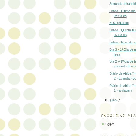
Segunda-feira lob
Lobito - Último di
08.08.08
BUG@Lobito
Lobito - Quinta-fei
07.08.08
Lobito - terra de 
Dia 3 - 2º Dia de t
feira
Dia 2 – 1º dia de t
segunda-feira d
Diário de Africa "
2 - Luanda - Lo
Diário de Africa "
1 - a viagem
►
julho
(4)
PROXIMAS VI
Egipto