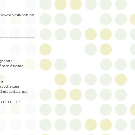
 convosco esta noite em
ica foi o
 sério é melhor
ó...
 a
cool, e para
çã maracujada, que
D.O.R.O - T.E.