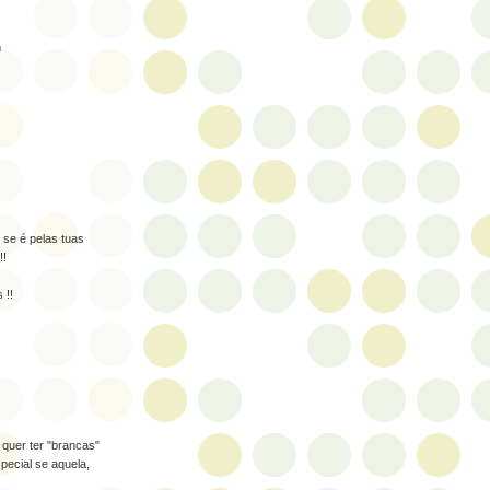
m
 se é pelas tuas
!!
 !!
 quer ter "brancas"
pecial se aquela,