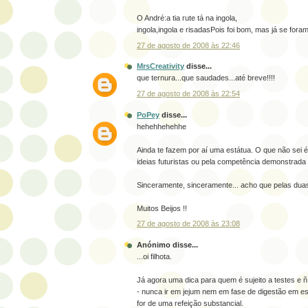
O André:a tia rute tá na ingola,
ingola,ingola e risadasPois foi bom, mas já se fora
27 de agosto de 2008 às 22:46
MrsCreativity
disse...
que ternura...que saudades...até breve!!!!
27 de agosto de 2008 às 22:54
PoPey
disse...
hehehhehehhe
Ainda te fazem por aí uma estátua. O que não sei é
ideias futuristas ou pela competência demonstrada 
Sinceramente, sinceramente... acho que pelas duas
Muitos Beijos !!
27 de agosto de 2008 às 23:08
Anónimo disse...
...oi filhota.
Já agora uma dica para quem é sujeito a testes e ñ
- nunca ir em jejum nem em fase de digestão em es
for de uma refeição substancial.