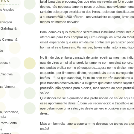
GENS
falta! Uma das preocupações que eles me revelaram foi o custo
destes, não necessariamente pelas propinas, que evidentement
os Angeles
também pelo preço exorbitante dos livros...pelo que identificara
a custarem 600 a 800 dólares...um verdadeiro exagero, livros q
menos de metade do valor.
shington
o Galinhas &
Bom, como os quis motivar a serem mais instruídos retirei-lhes
ofereci-me para lhes comprar aqui em Portugal os livros da facu
has Cayman &
email, esperando que eles um dia me contactem para fazer pedido
bom sinal se o fizessem. Vamos ver, talvez esta história não fiqu
do
No fim do dia, embora cansada de tanto repetir as mesmas indic
quando vires um sinal amarelo juntamente com um sinal sonoro; 
uanda e
nos pedais e clica com o pé esquerdo...agora com o direito...n
esquerdo...por fim com o direito; responde às cores carregando
 Cracóvia
botões... " ufa que canseira), foi muito bom ter três candidato
pelo trabalho desenvolvido e a exigirem que estes testes sejam f
nça, Veneza
profissão, não apenas para a deles, mas sobretudo para profiss
saúde.
Questionei-me se a qualidade dos profissionais de saúde aqui é b
esse apontamento deles. É bom ver reconhecido o trabalho e ac
apercebam que uma selecção deste género é positiva e só aum
a, Barcelona,
deles.
cia,...
 Porto Santo
Mais um bom dia...agora esperam-me dezenas de testes para cor
então!
es,
Brighton