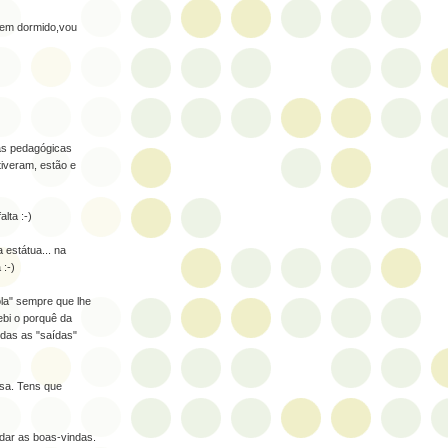
bem dormido,vou
as pedagógicas
iveram, estão e
lta :-)
estátua... na
 :-)
ola" sempre que lhe
ebi o porquê da
odas as "saídas"
osa. Tens que
 dar as boas-vindas.