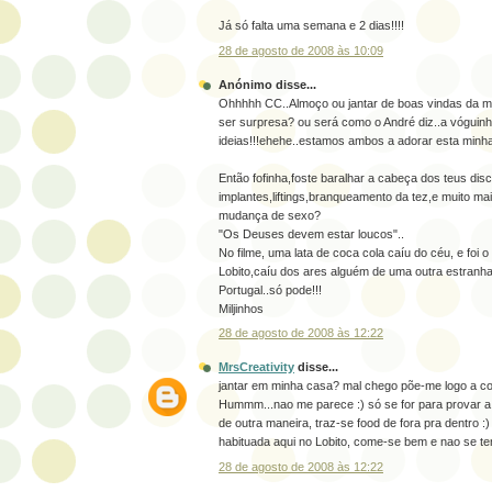
Já só falta uma semana e 2 dias!!!!
28 de agosto de 2008 às 10:09
Anónimo disse...
Ohhhhh CC..Almoço ou jantar de boas vindas da m
ser surpresa? ou será como o André diz..a vóguinh
ideias!!!ehehe..estamos ambos a adorar esta minha s
Então fofinha,foste baralhar a cabeça dos teus dis
implantes,liftings,branqueamento da tez,e muito mai
mudança de sexo?
"Os Deuses devem estar loucos"..
No filme, uma lata de coca cola caíu do céu, e foi o 
Lobito,caíu dos ares alguém de uma outra estranha
Portugal..só pode!!!
Miljinhos
28 de agosto de 2008 às 12:22
MrsCreativity
disse...
jantar em minha casa? mal chego põe-me logo a c
Hummm...nao me parece :) só se for para provar a 
de outra maneira, traz-se food de fora pra dentro :
habituada aqui no Lobito, come-se bem e nao se te
28 de agosto de 2008 às 12:22