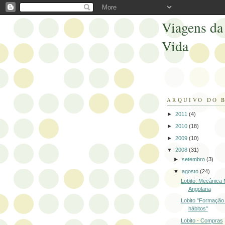
Viagens da
Vida
ARQUIVO DO 
►
2011
(4)
►
2010
(18)
►
2009
(10)
▼
2008
(31)
►
setembro
(3)
▼
agosto
(24)
Lobito: Mecânica 
Angolana
Lobito "Formação
hábitos"
Lobito - Compras