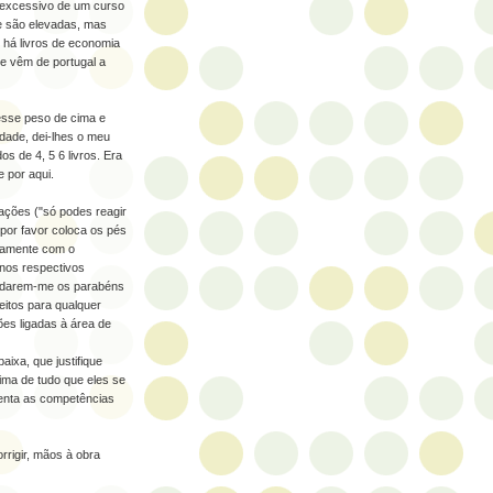
 excessivo de um curso
e são elevadas, mas
m há livros de economia
ue vêm de portugal a
 esse peso de cima e
ldade, dei-lhes o meu
s de 4, 5 6 livros. Era
e por aqui.
ações ("só podes reagir
por favor coloca os pés
ovamente com o
 nos respectivos
s a darem-me os parabéns
eitos para qualquer
ões ligadas à área de
aixa, que justifique
ima de tudo que eles se
enta as competências
rigir, mãos à obra