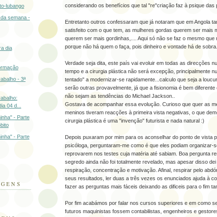
considerando os benefícios que tal "re"criação faz à psique da
ito-lubango
a da semana -
Entretanto outros confessaram que já notaram que em Angola 
satisfeito com o que tem, as mulheres gordas querem ser mais
querem ser mais gordinhas,.... Aqui só não se faz o mesmo que
porque não há quem o faça, pois dinheiro e vontade há de sobra
ra dia
Verdade seja dita, este país vai evoluir em todas as direcções n
formação
tempo e a cirurgia plástica não será excepção, principalmente n
rabalho - 3ª
tentado" a modernizar-se rapidamente...calculo que seja a loucu
serão outras provavelmente, já que a fisionomia é bem diferent
não sejam as tendências do Michael Jackson..
rabalho:
Gostava de acompanhar essa evolução. Curioso que quer as me
ia 04 d...
meninos tiveram reacções à primeira vista negativas, o que dem
minha" - Parte
cirurgia plástica é uma "invenção" futurista e nada natural :)
bito
minha" - Parte
Depois puxaram por mim para os aconselhar do ponto de vista p
psicóloga, perguntaram-me como é que eles podiam organizar-
reprovarem nos testes cuja matéria até sabiam. Boa pergunta re
segredo ainda não foi totalmente revelado, mas apesar disso de
respiração, concentração e motivação. Afinal, respirar pelo abd
seus resultados, ler duas a três vezes os enunciados ajuda à c
AGENS
fazer as perguntas mais fáceis deixando as dificeis para o fim t
Por fim acabámos por falar nos cursos superiores e em como se
futuros maquinistas fossem contabilistas, engenheiros e gestore