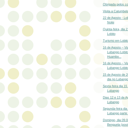
Obrigada pelos c
Visita a Catumbel
22 de Agosto - Lob
Noite
Quinta-feira, dia 
Lobito
Turismo em Lobit
16 de Agosto – V
Lubango-Lobit
Huambo...
16 de Agosto – V
Lubango-Lobito
15 de Agosto de 2
dia no Lubang
Sexta-feira dia 15
Lubango
Dias 12 e 13 de A
Lubango
Segunda-feira dia
Lubango parte
Domingo, dia 09.08
Benguela (post 