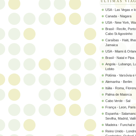
ÚLTIMAS VIA
USA - Las Vegas e l
Canada - Niagara
USA - New York, Wa
Brasil - Recife, Port
Cabo St Agostinho
Caraíbas - Haiti, Il
Jamaica
USA - Miami & Orlan
Brasil - Natal e Pipa
Angola - Lubango, L
Lobito
Polónia - Varsóvia e
Alemanha - Berlim
Itália - Roma, Flore
Palma de Maiorca
Cabo Verde - Sal
França - Leon, Paris
Espanha - Salamanc
Sevilha, Madrid, Valên
Madeira - Funchal e
Reino Unido - Londr
Cambridge, Oxford, 