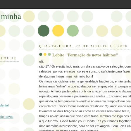
 minha
QUARTA-FEIRA, 27 DE AGOSTO DE 2008
Lobito "Formação de novos hábitos"
BLOGUE
olá,
são 17.46h e está findo mais um dia cansativo de selecção, com
rabiscos, pontos e traços, cores e sons...o suficiente para faze
de algumas horas, mas foi muito bom!
Os meus candidatos são na generalidade batoteiros, então tenho
forma mais "militar", o que acaba por ser engraçado :) , porque n
no jogo. A maior parte deles continua a fazer um exercício depois
repetido para pararem e pousarem as canetas... Enquanto recolh
que ainda os têm vão escrevendo e ao mesmo tempo olham par
Mental
controlarem...decidi tomar medidas drásticas: "Quando eu disse
levantam os dois braços no ar como se estivessem numa festa,
braços no ar", assim que disse esta frase, lembrei-me logo dos
 de novos
a que fui: "You Gotta Raise your Hands; Put your hands togethe
uma memória interessante, para se ter em Angola. Bom...eles r