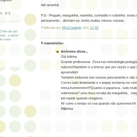
Até amanhã.
A DE
P.S.- Pinguim, marguinha, maninha, cunhadito e sobrinho, estou
pensamento... divirtam-se, tenho muitas misses vossas.
Publicada por
MrsCreativity
à(s)
17:42
O Fim de um
ciclo...o início
de outro
9 comentários:
Anónimo disse...
Olá fofinha
Grande profissional...Essa tua metodologia pedagóg
máximo!!!também é a brincar que por vezes o que é
apreendido!
Também estiveste nos nossos pensamento e não s
Correu tudo lindamente e o popey esmerou-se com
mesa,hummmmm!!!!Quanto á paparoca...tudo muito 
sobremesa? uma nova receita da marguinha... ma
irei repetir quando chegares.
Ai! como o tempo só voa quando não queremos!!A.
Miljinhos