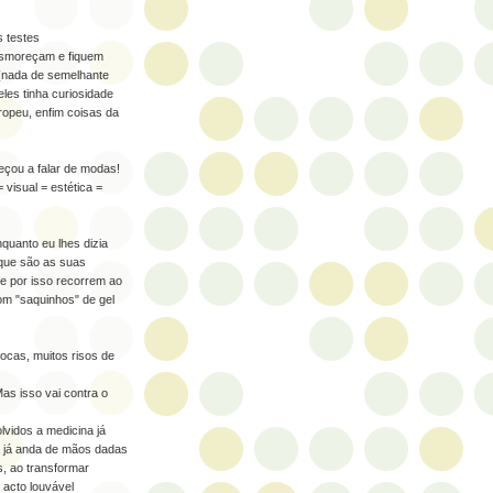
 testes
esmoreçam e fiquem
o (nada de semelhante
eles tinha curiosidade
opeu, enfim coisas da
eçou a falar de modas!
isual = estética =
quanto eu lhes dizia
que são as suas
e por isso recorrem ao
om "saquinhos" de gel
ocas, muitos risos de
as isso vai contra o
vidos a medicina já
a já anda de mãos dadas
s, ao transformar
 acto louvável