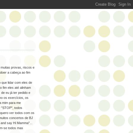
 muitas provas, riscos e
r doer a cabeça ao fim
 que lidar com eles de
o fim eles até alinham
 de eu já ter pedido e
o os exercícios, os
a mim para me
r "STOP", todos
 quero ver todos com os
 muitos concertos de BJ
r and say Hi Mamma"...
iam-se todos mas