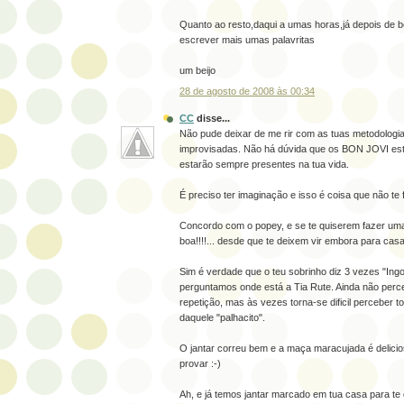
Quanto ao resto,daqui a umas horas,já depois de 
escrever mais umas palavritas
um beijo
28 de agosto de 2008 às 00:34
CC
disse...
Não pude deixar de me rir com as tuas metodologi
improvisadas. Não há dúvida que os BON JOVI est
estarão sempre presentes na tua vida.
É preciso ter imaginação e isso é coisa que não te fa
Concordo com o popey, e se te quiserem fazer uma 
boa!!!!... desde que te deixem vir embora para casa
Sim é verdade que o teu sobrinho diz 3 vezes "Ing
perguntamos onde está a Tia Rute. Ainda não perc
repetição, mas às vezes torna-se dificil perceber t
daquele "palhacito".
O jantar correu bem e a maça maracujada é delici
provar :-)
Ah, e já temos jantar marcado em tua casa para te