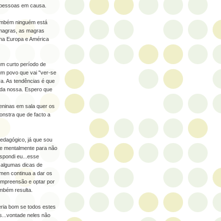
s pessoas em causa.
também ninguém está
 magras, as magras
 na Europa e América
.
um curto período de
um povo que vai "ver-se
ra. As tendências é que
e da nossa. Espero que
ninas em sala quer os
onstra que de facto a
edagógico, já que sou
se mentalmente para não
spondi eu...esse
i algumas dicas de
ómen continua a dar os
ompreensão e optar por
ambém resulta.
ria bom se todos estes
s...vontade neles não