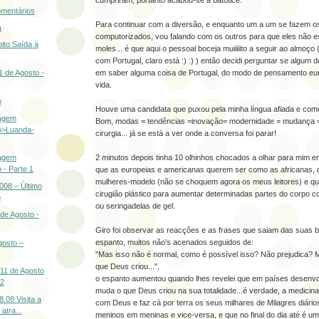
cumpriram, portanto acabou-se a batotice.
omentários
Para continuar com a diversão, e enquanto um a um se fazem os
a
computorizados, vou falando com os outros para que eles não 
ito Saída à
moles... é que aqui o pessoal boceja muiiiiito a seguir ao almoç
com Portugal, claro está :) :) ) então decidi perguntar se algum d
21 de Agosto -
em saber alguma coisa de Portugal, do modo de pensamento eur
vida.
o
Houve uma candidata que puxou pela minha língua afiada e com
iagem
Bom, modas = tendências =inovação= modernidade = mudança = v
o>Luanda-
cirurgia... já se está a ver onde a conversa foi parar!
2 minutos depois tinha 10 olhinhos chocados a olhar para mim en
iagem
 - Parte 1
que as europeias e americanas querem ser como as africanas, 
mulheres-modelo (não se choquem agora os meus leitores) e qu
008 – Último
cirugião plástico para aumentar determinadas partes do corpo c
o
ou seringadelas de gel.
 de Agosto -
Giro foi observar as reacções e as frases que saiam das suas b
espanto, muitos não's acenados seguidos de:
gosto –
"Mas isso não é normal, como é possível isso? Não prejudica? M
que Deus criou...",
 11 de Agosto
o espanto aumentou quando lhes revelei que em países desenvol
 2
muda o que Deus criou na sua totalidade...é verdade, a medicin
.08 Visita a
com Deus e faz cá por terra os seus milhares de Milagres diário
atra...
meninos em meninas e vice-versa, e que no final do dia até é um