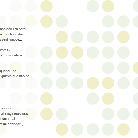
ana não era para
a é tontinha das
enil tontice...
centes?
s contranatura..
que foi...no
 galáxia que não de
ozinhar?
tal maçã apetitosa,
) estou mal
m de cozinhar :)