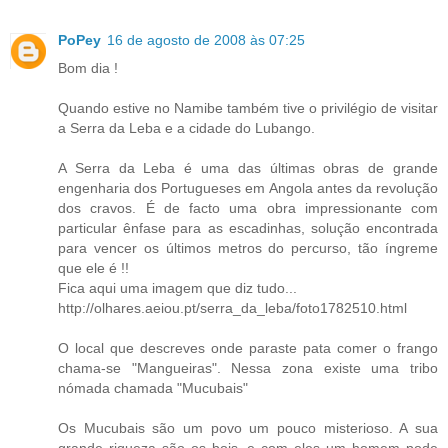
PoPey
16 de agosto de 2008 às 07:25
Bom dia !
Quando estive no Namibe também tive o privilégio de visitar
a Serra da Leba e a cidade do Lubango.
A Serra da Leba é uma das últimas obras de grande
engenharia dos Portugueses em Angola antes da revolução
dos cravos. É de facto uma obra impressionante com
particular ênfase para as escadinhas, solução encontrada
para vencer os últimos metros do percurso, tão íngreme
que ele é !!
Fica aqui uma imagem que diz tudo...
http://olhares.aeiou.pt/serra_da_leba/foto1782510.html
O local que descreves onde paraste pata comer o frango
chama-se "Mangueiras". Nessa zona existe uma tribo
nómada chamada "Mucubais"
Os Mucubais são um povo um pouco misterioso. A sua