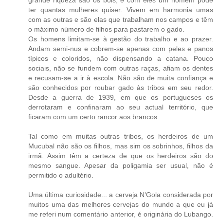
grande riqueza são os bois, e com eles um homem pode
ter quantas mulheres quiser. Vivem em harmonia umas
com as outras e são elas que trabalham nos campos e têm
o máximo número de filhos para pastarem o gado.
Os homens limitam-se à gestão do trabalho e ao prazer.
Andam semi-nus e cobrem-se apenas com peles e panos
típicos e coloridos, não dispensando a catana. Pouco
sociais, não se fundem com outras raças, afiam os dentes
e recusam-se a ir à escola. Não são de muita confiança e
são conhecidos por roubar gado às tribos em seu redor.
Desde a guerra de 1939, em que os portugueses os
derrotaram e confinaram ao seu actual território, que
ficaram com um certo rancor aos brancos.
Tal como em muitas outras tribos, os herdeiros de um
Mucubal não são os filhos, mas sim os sobrinhos, filhos da
irmã. Assim têm a certeza de que os herdeiros são do
mesmo sangue. Apesar da poligamia ser usual, não é
permitido o adultério.
Uma última curiosidade... a cerveja N'Gola considerada por
muitos uma das melhores cervejas do mundo a que eu já
me referi num comentário anterior, é originária do Lubango.