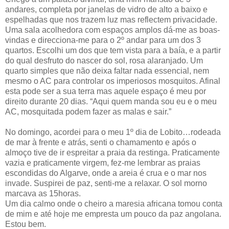
andares, completa por janelas de vidro de alto a baixo e
espelhadas que nos trazem luz mas reflectem privacidade.
Uma sala acolhedora com espaços amplos dá-me as boas-
vindas e direcciona-me para o 2º andar para um dos 3
quartos. Escolhi um dos que tem vista para a baía, e a partir
do qual desfruto do nascer do sol, rosa alaranjado. Um
quarto simples que não deixa faltar nada essencial, nem
mesmo o AC para controlar os imperiosos mosquitos. Afinal
esta pode ser a sua terra mas aquele espaço é meu por
direito durante 20 dias. “Aqui quem manda sou eu e o meu
AC, mosquitada podem fazer as malas e sair.”
No domingo, acordei para o meu 1º dia de Lobito…rodeada
de mar à frente e atrás, senti o chamamento e após o
almoço tive de ir espreitar a praia da restinga. Praticamente
vazia e praticamente virgem, fez-me lembrar as praias
escondidas do Algarve, onde a areia é crua e o mar nos
invade. Suspirei de paz, senti-me a relaxar. O sol morno
marcava as 15horas.
Um dia calmo onde o cheiro a maresia africana tomou conta
de mim e até hoje me empresta um pouco da paz angolana.
Estou bem.