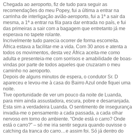
Chegada ao aeroporto, fiz de tudo para seguir as
recomendações do meu Popey, fui a última a entrar na
carrinha de interligação avião-aeroporto, fui a 1ª a sair da
mesma, a 1ª a entrar na fila para dar entrada no país, e fui
das primeiras a sair com a bagagem que entretanto já me
esperava no tapete rolante.
Incrivelmente tudo parecia ocorrer de forma escorreita.
África estava a facilitar-me a vida. Com 30 anos e atenta a
todos os movimentos, desta vez África aceita-me como
adulta e presenteia-me com sorrisos e amabilidade de boas-
vindas por parte de todos aqueles que cruzaram o meu
caminho no aeroporto.
Depois de alguns minutos de espera, o condutor Sr. D
apareceu e levou-me à casa do Bairro Azul onde fiquei uma
noite.
Tive oportunidade de ver um pouco da noite de Luanda,
para mim ainda assustadora, escura, pobre e desarranjada.
Esta sim a verdadeira Luanda. O sentimento de insegurança
invadia-me o pensamento a cada passada, a cada olhar
nervoso em torno do ambiente. “Onde está o carro? Onde
está o carro?” – só me iria sentir segura quando ouvisse o
catching da tranca do carro…e assim foi. Só já dentro do