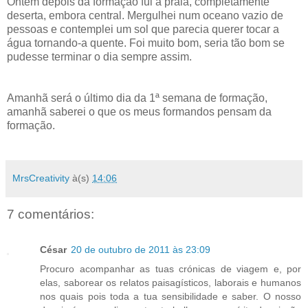
Ontem depois da formação fui à praia, completamente
deserta, embora central. Mergulhei num oceano vazio de
pessoas e contemplei um sol que parecia querer tocar a
água tornando-a quente. Foi muito bom, seria tão bom se
pudesse terminar o dia sempre assim.
Amanhã será o último dia da 1ª semana de formação,
amanhã saberei o que os meus formandos pensam da
formação.
MrsCreativity
à(s)
14:06
7 comentários:
César
20 de outubro de 2011 às 23:09
Procuro acompanhar as tuas crónicas de viagem e, por
elas, saborear os relatos paisagísticos, laborais e humanos
nos quais pois toda a tua sensibilidade e saber. O nosso