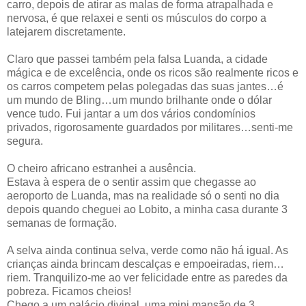
carro, depois de atirar as malas de forma atrapalhada e
nervosa, é que relaxei e senti os músculos do corpo a
latejarem discretamente.
Claro que passei também pela falsa Luanda, a cidade
mágica e de excelência, onde os ricos são realmente ricos e
os carros competem pelas polegadas das suas jantes…é
um mundo de Bling…um mundo brilhante onde o dólar
vence tudo. Fui jantar a um dos vários condomínios
privados, rigorosamente guardados por militares…senti-me
segura.
O cheiro africano estranhei a ausência.
Estava à espera de o sentir assim que chegasse ao
aeroporto de Luanda, mas na realidade só o senti no dia
depois quando cheguei ao Lobito, a minha casa durante 3
semanas de formação.
A selva ainda continua selva, verde como não há igual. As
crianças ainda brincam descalças e empoeiradas, riem…
riem. Tranquilizo-me ao ver felicidade entre as paredes da
pobreza. Ficamos cheios!
Chego a um palácio divinal, uma mini mansão de 3