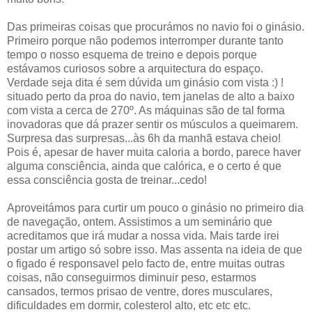
Das primeiras coisas que procurámos no navio foi o ginásio.
Primeiro porque não podemos interromper durante tanto
tempo o nosso esquema de treino e depois porque
estávamos curiosos sobre a arquitectura do espaço.
Verdade seja dita é sem dúvida um ginásio com vista :) !
situado perto da proa do navio, tem janelas de alto a baixo
com vista a cerca de 270º. As máquinas são de tal forma
inovadoras que dá prazer sentir os músculos a queimarem.
Surpresa das surpresas...às 6h da manhã estava cheio!
Pois é, apesar de haver muita caloria a bordo, parece haver
alguma consciência, ainda que calórica, e o certo é que
essa consciência gosta de treinar...cedo!
Aproveitámos para curtir um pouco o ginásio no primeiro dia
de navegação, ontem. Assistimos a um seminário que
acreditamos que irá mudar a nossa vida. Mais tarde irei
postar um artigo só sobre isso. Mas assenta na ideia de que
o figado é responsavel pelo facto de, entre muitas outras
coisas, não conseguirmos diminuir peso, estarmos
cansados, termos prisao de ventre, dores musculares,
dificuldades em dormir, colesterol alto, etc etc etc.