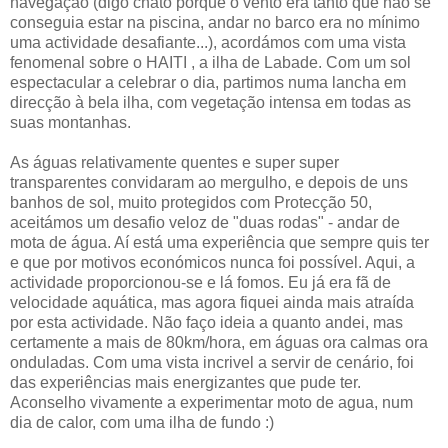
navegação (digo chato porque o vento era tanto que não se
conseguia estar na piscina, andar no barco era no mínimo
uma actividade desafiante...), acordámos com uma vista
fenomenal sobre o HAITI , a ilha de Labade. Com um sol
espectacular a celebrar o dia, partimos numa lancha em
direcção à bela ilha, com vegetação intensa em todas as
suas montanhas.
As águas relativamente quentes e super super
transparentes convidaram ao mergulho, e depois de uns
banhos de sol, muito protegidos com Protecção 50,
aceitámos um desafio veloz de "duas rodas" - andar de
mota de água. Aí está uma experiência que sempre quis ter
e que por motivos económicos nunca foi possível. Aqui, a
actividade proporcionou-se e lá fomos. Eu já era fã de
velocidade aquática, mas agora fiquei ainda mais atraída
por esta actividade. Não faço ideia a quanto andei, mas
certamente a mais de 80km/hora, em águas ora calmas ora
onduladas. Com uma vista incrivel a servir de cenário, foi
das experiências mais energizantes que pude ter.
Aconselho vivamente a experimentar moto de agua, num
dia de calor, com uma ilha de fundo :)