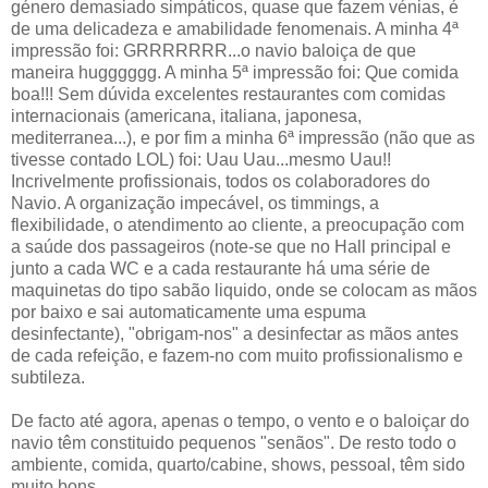
género demasiado simpáticos, quase que fazem vénias, é
de uma delicadeza e amabilidade fenomenais. A minha 4ª
impressão foi: GRRRRRRR...o navio baloiça de que
maneira hugggggg. A minha 5ª impressão foi: Que comida
boa!!! Sem dúvida excelentes restaurantes com comidas
internacionais (americana, italiana, japonesa,
mediterranea...), e por fim a minha 6ª impressão (não que as
tivesse contado LOL) foi: Uau Uau...mesmo Uau!!
Incrivelmente profissionais, todos os colaboradores do
Navio. A organização impecável, os timmings, a
flexibilidade, o atendimento ao cliente, a preocupação com
a saúde dos passageiros (note-se que no Hall principal e
junto a cada WC e a cada restaurante há uma série de
maquinetas do tipo sabão liquido, onde se colocam as mãos
por baixo e sai automaticamente uma espuma
desinfectante), "obrigam-nos" a desinfectar as mãos antes
de cada refeição, e fazem-no com muito profissionalismo e
subtileza.
De facto até agora, apenas o tempo, o vento e o baloiçar do
navio têm constituido pequenos "senãos". De resto todo o
ambiente, comida, quarto/cabine, shows, pessoal, têm sido
muito bons.