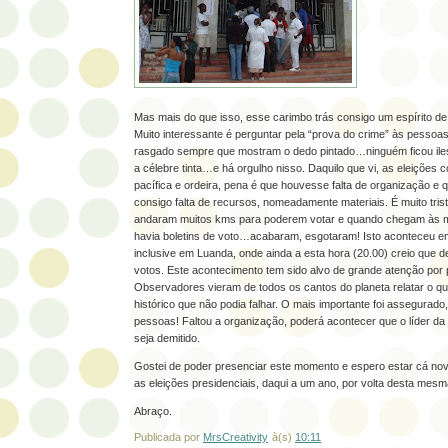
Mas mais do que isso, esse carimbo trás consigo um espírito de 
Muito interessante é perguntar pela “prova do crime” às pessoas
rasgado sempre que mostram o dedo pintado…ninguém ficou ile
a célebre tinta…e há orgulho nisso. Daquilo que vi, as eleições 
pacífica e ordeira, pena é que houvesse falta de organização e 
consigo falta de recursos, nomeadamente materiais. É muito tri
andaram muitos kms para poderem votar e quando chegam às 
havia boletins de voto…acabaram, esgotaram! Isto aconteceu em
inclusive em Luanda, onde ainda a esta hora (20.00) creio que 
votos. Este acontecimento tem sido alvo de grande atenção por 
Observadores vieram de todos os cantos do planeta relatar o 
histórico que não podia falhar. O mais importante foi assegurad
pessoas! Faltou a organização, poderá acontecer que o líder d
seja demitido.
Gostei de poder presenciar este momento e espero estar cá n
as eleições presidenciais, daqui a um ano, por volta desta mesma
Abraço.
Publicada por
MrsCreativity
à(s)
10:11