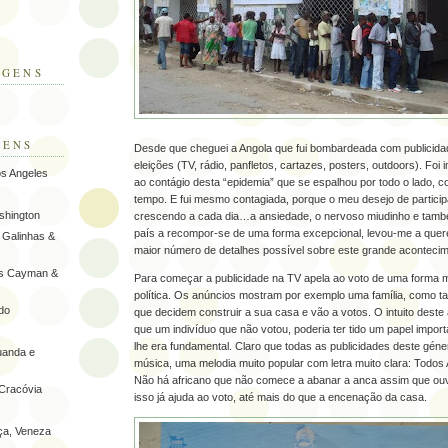
AGENS
GENS
Desde que cheguei a Angola que fui bombardeada com publicida
eleições (TV, rádio, panfletos, cartazes, posters, outdoors). Foi 
os Angeles
ao contágio desta “epidemia” que se espalhou por todo o lado,
tempo. E fui mesmo contagiada, porque o meu desejo de participa
shington
crescendo a cada dia…a ansiedade, o nervoso miudinho e també
país a recompor-se de uma forma excepcional, levou-me a quere
o Galinhas &
maior número de detalhes possível sobre este grande acontecim
has Cayman &
Para começar a publicidade na TV apela ao voto de uma forma mu
política. Os anúncios mostram por exemplo uma família, como ta
do
que decidem construir a sua casa e vão a votos. O intuito deste
que um indivíduo que não votou, poderia ter tido um papel impo
lhe era fundamental. Claro que todas as publicidades deste gén
uanda e
música, uma melodia muito popular com letra muito clara: Todos 
Não há africano que não comece a abanar a anca assim que ouv
 Cracóvia
isso já ajuda ao voto, até mais do que a encenação da casa.
nça, Veneza