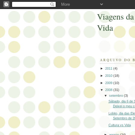
Viagens da
Vida
ARQUIVO DO 
►
2011
(4)
►
2010
(18)
►
2009
(10)
▼
2008
(31)
▼
setembro
(3)
Sábado, dia 6 de 
Deixei o meu c
Lobito, dia das El
Setembro de 2
Cultura vs Vida
►
agosto
(24)