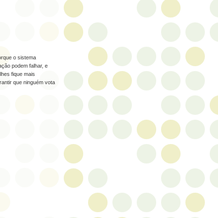
orque o sistema
ação podem falhar, e
hes fique mais
rantir que ninguém vota