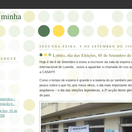
 minha
SEGUNDA-FEIRA, 8 DE SETEMBRO DE 20
Lobito, dia das Eleições, 05 de Setembro de
BLOGUE
Hoje é dia 6 de Setembro e estou a escrever da sala de espera 
internacional de Luanda…estou a aguardar a chamada do voo que
a CASA!!!!!
Como o tempo de espera é grande e a bateria do pc também per
pouco sobre o que foi, aos meus olhos, o dia mais importante do
angolanos – o dia das eleições legislativas, a 2ª acção deste gén
do país.
Setembro –
oração e...
eições, 05 de
008