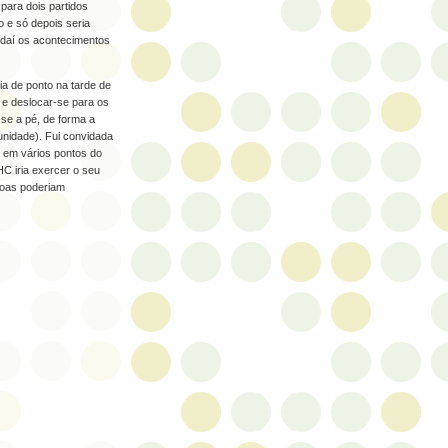
para dois partidos
o e só depois seria
, daí os acontecimentos
ia de ponto na tarde de
 e deslocar-se para os
-se a pé, de forma a
tunidade). Fui convidada
s em vários pontos do
HC iria exercer o seu
soas poderiam