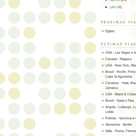
►
julho
(4)
PROXIMAS VI
Egipto
ÚLTIMAS VIA
USA - Las Vegas e l
Canada - Niagara
USA - New York, Wa
Brasil - Recife, Port
Cabo St Agostinho
Caraíbas - Haiti, Il
Jamaica
USA - Miami & Orlan
Brasil - Natal e Pipa
Angola - Lubango, L
Lobito
Polónia - Varsóvia e
Alemanha - Berlim
Itália - Roma, Flore