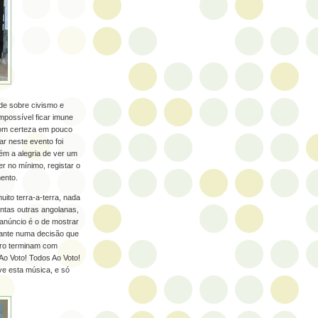
de sobre civismo e
impossível ficar imune
 com certeza em pouco
r neste evento foi
m a alegria de ver um
r no mínimo, registar o
ento.
ito terra-a-terra, nada
ntas outras angolanas,
 anúncio é o de mostrar
rtante numa decisão que
ero terminam com
Ao Voto! Todos Ao Voto!
e esta música, e só