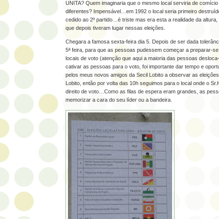
UNITA? Quem imaginaria que o mesmo local serviria de comício 
diferentes? Impensável…em 1992 o local seria primeiro destruíd
cedido ao 2º partido…é triste mas era esta a realidade da altura
que depois tiveram lugar nessas eleições.
Chegara a famosa sexta-feira dia 5. Depois de ser dada tolerânc
5ª feira, para que as pessoas pudessem começar a preparar-se
locais de voto (atenção que aqui a maioria das pessoas desloca
cativar as pessoas para o voto, foi importante dar tempo e opor
pelos meus novos amigos da Secil Lobito a observar as eleiçõe
Lobito, então por volta das 10h seguimos para o local onde o Sr.
direito de voto…Como as filas de espera eram grandes, as pes
memorizar a cara do seu líder ou a bandeira.