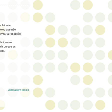
nolvidável.
ueles que não
vitar a repetição
de irem ás
aia ou que as
ado.
Mensagem antiga