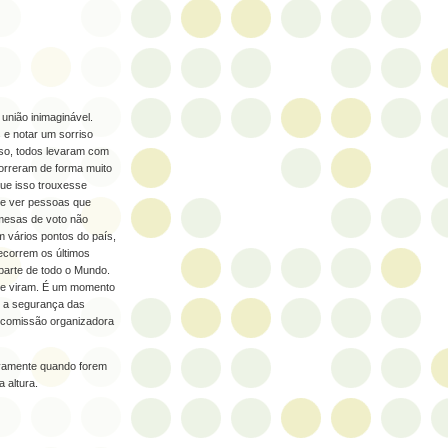
união inimaginável.
 e notar um sorriso
so, todos levaram com
correram de forma muito
que isso trouxesse
ste ver pessoas que
mesas de voto não
 vários pontos do país,
decorrem os últimos
parte de todo o Mundo.
que viram. É um momento
o, a segurança das
a comissão organizadora
ovamente quando forem
 altura.