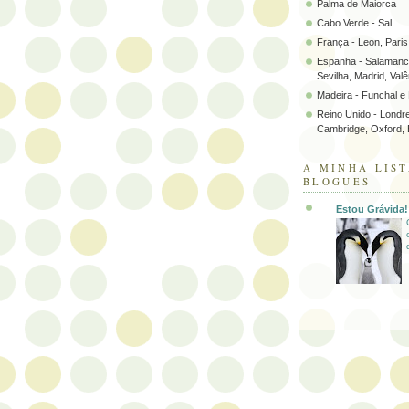
Palma de Maiorca
Cabo Verde - Sal
França - Leon, Paris
Espanha - Salamanc
Sevilha, Madrid, Valên
Madeira - Funchal e
Reino Unido - Londr
Cambridge, Oxford, 
A MINHA LIST
BLOGUES
Estou Grávida!