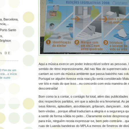
a, Barcelona,
cia,...
 Porto Santo
es,
Brighton
A DE
Aqui a música exerce um poder indescritível sobre as pessoas
sentido de ritmo impressionante. Até nas filas de supermercad
O Fim de um
cantam ao som da música ambiente que passa baixinho nas col
ciclo...o início
de outro
Portugal se alguém tivesse esta reacção seria considerado Mal
ver isto e mais do que isso…eu concordo com esta maneira de s
descontraída!
Bom como ia a contar, o contágio foi total, além das publicidad
dos respectivos partidos, em que a adesão era fenomenal. As 
seus líderes, aplaudiam, assobiavam, gritavam, dançavam…tod
bem-vindas…porque afinal traduziam a alegria e a segurança q
a sentir de forma sólida no peito…Claramente existe despreocu
para trás, ninguém receia expressar-se, bem pelo contrário…qu
ruas de Luanda bandeiras do MPLA a menos de 5metros de distâ