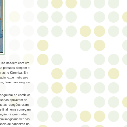
. Elas nascem com um
o as pessoas dançam e
unas, o Kizomba. Em
uquinho…é muito giro
er, bem mais alegre e
es seguiram-se comícios
pessoas apoiavam os
as as reacções eram
ue finalmente começam
pação, ninguém olha
em imaginaria ver nas
ncia de bandeiras da