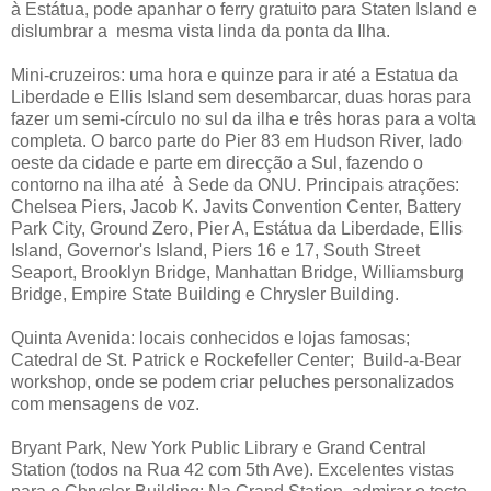
à Estátua, pode apanhar o ferry gratuito para Staten Island e
dislumbrar a mesma vista linda da ponta da Ilha.
Mini-cruzeiros: uma hora e quinze para ir até a Estatua da
Liberdade e Ellis Island sem desembarcar, duas horas para
fazer um semi-círculo no sul da ilha e três horas para a volta
completa. O barco parte do Pier 83 em Hudson River, lado
oeste da cidade e parte em direcção a Sul, fazendo o
contorno na ilha até à Sede da ONU. Principais atrações:
Chelsea Piers, Jacob K. Javits Convention Center, Battery
Park City, Ground Zero, Pier A, Estátua da Liberdade, Ellis
Island, Governor's Island, Piers 16 e 17, South Street
Seaport, Brooklyn Bridge, Manhattan Bridge, Williamsburg
Bridge, Empire State Building e Chrysler Building.
Quinta Avenida: locais conhecidos e lojas famosas;
Catedral de St. Patrick e Rockefeller Center; Build-a-Bear
workshop, onde se podem criar peluches personalizados
com mensagens de voz.
Bryant Park, New York Public Library e Grand Central
Station (todos na Rua 42 com 5th Ave). Excelentes vistas