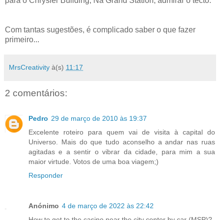
para o Chrysler Building; Na Grand Station, admirar o tecto.
Com tantas sugestões, é complicado saber o que fazer
primeiro...
MrsCreativity
à(s)
11:17
2 comentários:
Pedro
29 de março de 2010 às 19:37
Excelente roteiro para quem vai de visita à capital do
Universo. Mais do que tudo aconselho a andar nas ruas
agitadas e a sentir o vibrar da cidade, para mim a sua
maior virtude. Votos de uma boa viagem;)
Responder
Anónimo
4 de março de 2022 às 22:42
How to get to the casino near the city center by car (MSP)?