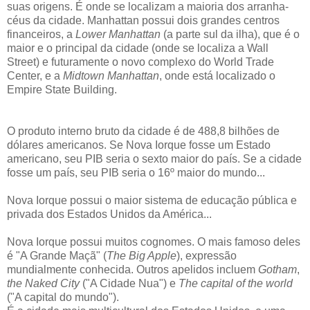
suas origens. É onde se localizam a maioria dos arranha-
céus da cidade. Manhattan possui dois grandes centros
financeiros, a
Lower Manhattan
(a parte sul da ilha), que é o
maior e o principal da cidade (onde se localiza a Wall
Street) e futuramente o novo complexo do World Trade
Center, e a
Midtown Manhattan
, onde está localizado o
Empire State Building.
O produto interno bruto da cidade é de 488,8 bilhões de
dólares americanos. Se Nova Iorque fosse um Estado
americano, seu PIB seria o sexto maior do país. Se a cidade
fosse um país, seu PIB seria o 16º maior do mundo...
Nova Iorque possui o maior sistema de educação pública e
privada dos Estados Unidos da América...
Nova Iorque possui muitos cognomes. O mais famoso deles
é "A Grande Maçã" (
The Big Apple
), expressão
mundialmente conhecida. Outros apelidos incluem
Gotham
,
the Naked City
("A Cidade Nua") e
The capital of the world
("A capital do mundo").